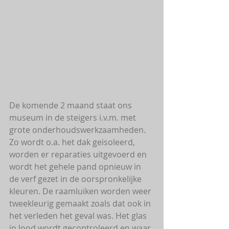
De komende 2 maand staat ons 
museum in de steigers i.v.m. met 
grote onderhoudswerkzaamheden. 
Zo wordt o.a. het dak geisoleerd, 
worden er reparaties uitgevoerd en 
wordt het gehele pand opnieuw in 
de verf gezet in de oorspronkelijke 
kleuren. De raamluiken worden weer 
tweekleurig gemaakt zoals dat ook in 
het verleden het geval was. Het glas 
in lood wordt gecontroleerd en waar 