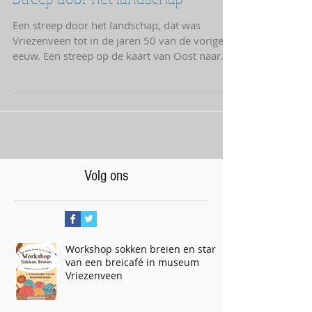
Een streep door het landschap, dat was
Vriezenveen tot in de jaren 50 van de vorige
eeuw. Een streep op de kaart van Oost naar
West, 6 km...
Volg ons
Workshop sokken breien en start
van een breicafé in museum
Vriezenveen