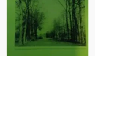
Historisch
MuseumVriezenveen
OPENINGSTIJDEN
Dinsdag t/m vrijdag
10:00-17:00