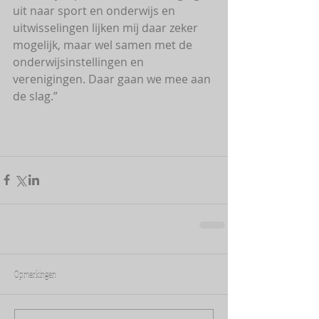
uit naar sport en onderwijs en 
uitwisselingen lijken mij daar zeker 
mogelijk, maar wel samen met de 
onderwijsinstellingen en 
verenigingen. Daar gaan we mee aan 
de slag.”
Opmerkingen