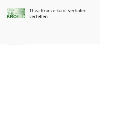
Thea Kroeze komt verhalen
vertellen
Kunst & Kitsch taxatie dag bij
Historisch Museum Vriezenveen
75 jaar ZOMERPROGRAMMA
Archief
augustus 2025
(1)
1 post
december 2024
(1)
1 post