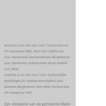
Bovenste rij van links naar recht: Constant Buursen 
(PR medewerker HMV), Mark Paters (Wethouder 
Gem. Twenterand), Hans Broekhuizen (Burgemeester 
Gem. Twenterand, Andreas Dreier (Eerste raadslid 
Gem. Melle)
Onderste rij van links naar rechts: Gotfried Müller 
(beauftragter für Städtepartnerschaften), Jutta 
Dettmann (Burgemeester Gem. Melle), Gerhard Boes 
(PR medewerker HMV)
Een delegatie van de gemeente Melle 