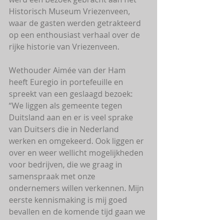
Historisch Museum Vriezenveen, 
waar de gasten werden getrakteerd 
op een enthousiast verhaal over de 
rijke historie van Vriezenveen.
Wethouder Aimée van der Ham 
heeft Euregio in portefeuille en 
spreekt van een geslaagd bezoek: 
“We liggen als gemeente tegen 
Duitsland aan en er is veel sprake 
van Duitsers die in Nederland 
werken en omgekeerd. Ook liggen er 
over en weer wellicht mogelijkheden 
voor bedrijven, die we graag in 
samenspraak met onze 
ondernemers willen verkennen. Mijn 
eerste kennismaking is mij goed 
bevallen en de komende tijd gaan we 