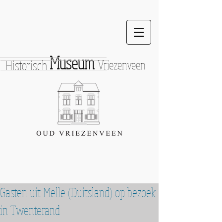
Museum
Historisch
Vriezenveen
Gasten uit Melle (Duitsland) op bezoek
in Twenterand