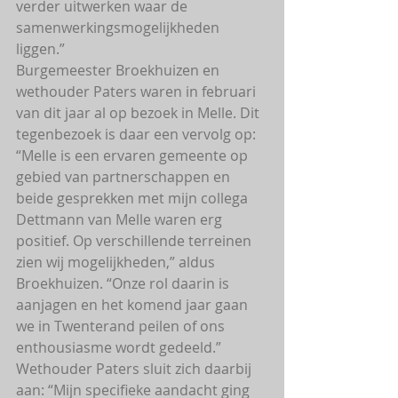
verder uitwerken waar de 
samenwerkingsmogelijkheden 
liggen.” 
Burgemeester Broekhuizen en 
wethouder Paters waren in februari 
van dit jaar al op bezoek in Melle. Dit 
tegenbezoek is daar een vervolg op: 
“Melle is een ervaren gemeente op 
gebied van partnerschappen en 
beide gesprekken met mijn collega 
Dettmann van Melle waren erg 
positief. Op verschillende terreinen 
zien wij mogelijkheden,” aldus 
Broekhuizen. “Onze rol daarin is 
aanjagen en het komend jaar gaan 
we in Twenterand peilen of ons 
enthousiasme wordt gedeeld.” 
Wethouder Paters sluit zich daarbij 
aan: “Mijn specifieke aandacht ging 