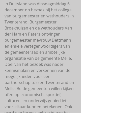
in Duitsland was dinsdagmiddag 6 
december op bezoek bij het college 
van burgemeester en wethouders in 
Twenterand. Burgemeester 
Broekhuizen en de wethouders Van 
der Ham en Paters ontvingen 
burgemeester mevrouw Dettmann 
en enkele vertegenwoordigers van 
de gemeenteraad en ambtelijke 
organisatie van de gemeente Melle. 
Doel van het bezoek was nader 
kennismaken en verkennen van de 
mogelijkheden voor een 
partnerschap tussen Twenterand en 
Melle. Beide gemeenten willen kijken 
of ze op economisch, sportief, 
cultureel en onderwijs gebied iets 
voor elkaar kunnen betekenen. Ook 
werd een bezoek gebracht aan het 