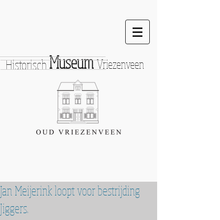
Museum
Historisch
Vriezenveen
Jan Meijerink loopt voor bestrijding
Jiggers.