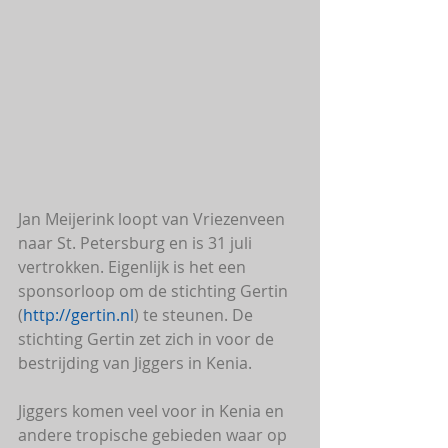
Jan Meijerink loopt van Vriezenveen 
naar St. Petersburg en is 31 juli 
vertrokken. Eigenlijk is het een 
sponsorloop om de stichting Gertin 
(
http://gertin.nl
) te steunen. De 
stichting Gertin zet zich in voor de 
bestrijding van Jiggers in Kenia.
Jiggers komen veel voor in Kenia en 
andere tropische gebieden waar op 