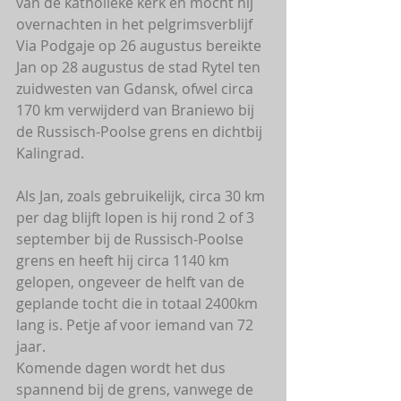
van de katholieke kerk en mocht hij 
overnachten in het pelgrimsverblijf 
Via Podgaje op 26 augustus bereikte 
Jan op 28 augustus de stad Rytel ten 
zuidwesten van Gdansk, ofwel circa 
170 km verwijderd van Braniewo bij 
de Russisch-Poolse grens en dichtbij 
Kalingrad.
Als Jan, zoals gebruikelijk, circa 30 km 
per dag blijft lopen is hij rond 2 of 3 
september bij de Russisch-Poolse 
grens en heeft hij circa 1140 km 
gelopen, ongeveer de helft van de 
geplande tocht die in totaal 2400km 
lang is. Petje af voor iemand van 72 
jaar. 
Komende dagen wordt het dus 
spannend bij de grens, vanwege de 