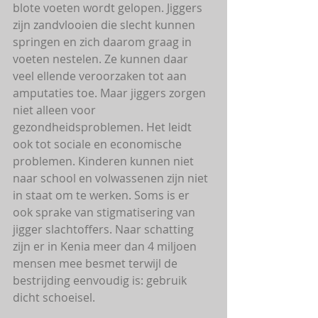
blote voeten wordt gelopen. Jiggers 
zijn zandvlooien die slecht kunnen 
springen en zich daarom graag in 
voeten nestelen. Ze kunnen daar 
veel ellende veroorzaken tot aan 
amputaties toe. Maar jiggers zorgen 
niet alleen voor 
gezondheidsproblemen. Het leidt 
ook tot sociale en economische 
problemen. Kinderen kunnen niet 
naar school en volwassenen zijn niet 
in staat om te werken. Soms is er 
ook sprake van stigmatisering van 
jigger slachtoffers. Naar schatting 
zijn er in Kenia meer dan 4 miljoen 
mensen mee besmet terwijl de 
bestrijding eenvoudig is: gebruik 
dicht schoeisel.