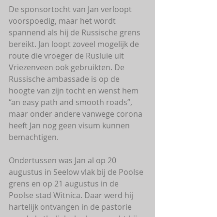
De sponsortocht van Jan verloopt 
voorspoedig, maar het wordt 
spannend als hij de Russische grens 
bereikt. Jan loopt zoveel mogelijk de 
route die vroeger de Rusluie uit 
Vriezenveen ook gebruikten. De 
Russische ambassade is op de 
hoogte van zijn tocht en wenst hem 
“an easy path and smooth roads”, 
maar onder andere vanwege corona 
heeft Jan nog geen visum kunnen 
bemachtigen.
Ondertussen was Jan al op 20 
augustus in Seelow vlak bij de Poolse 
grens en op 21 augustus in de 
Poolse stad Witnica. Daar werd hij 
hartelijk ontvangen in de pastorie 