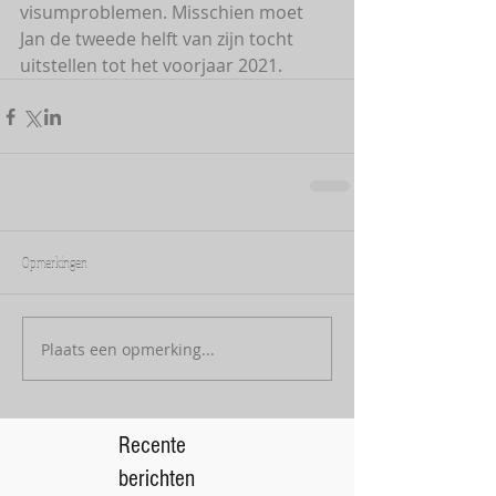
visumproblemen. Misschien moet 
Jan de tweede helft van zijn tocht 
uitstellen tot het voorjaar 2021. 
Opmerkingen
Plaats een opmerking...
Recente
berichten