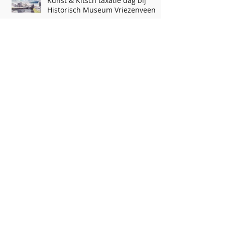
Kunst & Kitsch taxatie dag bij
Historisch Museum Vriezenveen
75 jaar ZOMERPROGRAMMA
Archief
augustus 2025
(1)
1 post
december 2024
(1)
1 post
september 2024
(2)
2 posts
juli 2024
(1)
1 post
mei 2024
(3)
3 posts
april 2024
(1)
1 post
maart 2024
(1)
1 post
februari 2024
(1)
1 post
december 2023
(1)
1 post