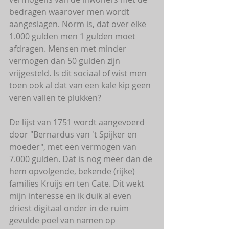
bedragen waarover men wordt 
aangeslagen. Norm is, dat over elke 
1.000 gulden men 1 gulden moet 
afdragen. Mensen met minder 
vermogen dan 50 gulden zijn 
vrijgesteld. Is dit sociaal of wist men 
toen ook al dat van een kale kip geen 
veren vallen te plukken?
De lijst van 1751 wordt aangevoerd 
door "Bernardus van 't Spijker en 
moeder", met een vermogen van 
7.000 gulden. Dat is nog meer dan de 
hem opvolgende, bekende (rijke) 
families Kruijs en ten Cate. Dit wekt 
mijn interesse en ik duik al even 
driest digitaal onder in de ruim 
gevulde poel van namen op 