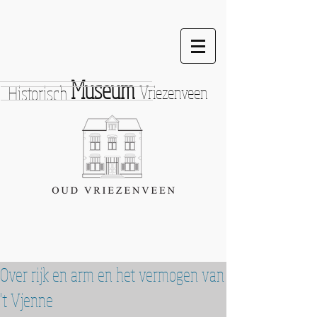
Museum
Historisch
Vriezenveen
Over rijk en arm en het vermogen van
't Vjenne