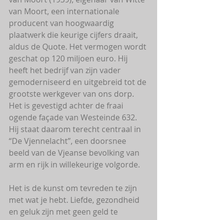
van Moort, een internationale 
producent van hoogwaardig 
plaatwerk die keurige cijfers draait, 
aldus de Quote. Het vermogen wordt 
geschat op 120 miljoen euro. Hij 
heeft het bedrijf van zijn vader 
gemoderniseerd en uitgebreid tot de 
grootste werkgever van ons dorp. 
Het is gevestigd achter de fraai 
ogende façade van Westeinde 632. 
Hij staat daarom terecht centraal in 
“De Vjennelacht”, een doorsnee 
beeld van de Vjeanse bevolking van 
arm en rijk in willekeurige volgorde.
Het is de kunst om tevreden te zijn 
met wat je hebt. Liefde, gezondheid 
en geluk zijn met geen geld te 