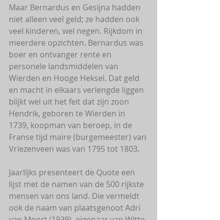
Maar Bernardus en Gesijna hadden 
niet alleen veel geld; ze hadden ook 
veel kinderen, wel negen. Rijkdom in 
meerdere opzichten. Bernardus was 
boer en ontvanger rente en 
personele landsmiddelen van 
Wierden en Hooge Heksel. Dat geld 
en macht in elkaars verlengde liggen 
blijkt wel uit het feit dat zijn zoon 
Hendrik, geboren te Wierden in 
1739, koopman van beroep, in de 
Franse tijd maire (burgemeester) van 
Vriezenveen was van 1795 tot 1803.
Jaarlijks presenteert de Quote een 
lijst met de namen van de 500 rijkste 
mensen van ons land. Die vermeldt 
ook de naam van plaatsgenoot Adri 
van Moort (1939), eigenaar van Witte 