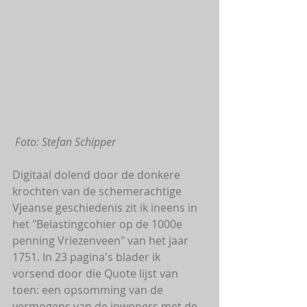
 Foto: Stefan Schipper
Digitaal dolend door de donkere 
krochten van de schemerachtige 
Vjeanse geschiedenis zit ik ineens in 
het "Belastingcohier op de 1000e 
penning Vriezenveen" van het jaar 
1751. In 23 pagina's blader ik 
vorsend door die Quote lijst van 
toen: een opsomming van de 
vermogens van de inwoners met de 