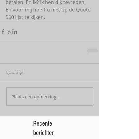
betalen. En ik? Ik ben dik tevreden. 
En voor mij hoeft u niet op de Quote 
500 lijst te kijken.
Opmerkingen
Plaats een opmerking...
Recente
berichten