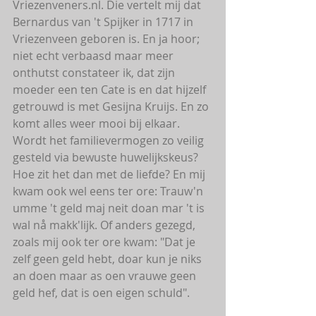
Vriezenveners.nl. Die vertelt mij dat 
Bernardus van 't Spijker in 1717 in 
Vriezenveen geboren is. En ja hoor; 
niet echt verbaasd maar meer 
onthutst constateer ik, dat zijn 
moeder een ten Cate is en dat hijzelf 
getrouwd is met Gesijna Kruijs. En zo 
komt alles weer mooi bij elkaar. 
Wordt het familievermogen zo veilig 
gesteld via bewuste huwelijkskeus? 
Hoe zit het dan met de liefde? En mij 
kwam ook wel eens ter ore: Trauw'n 
umme 't geld maj neit doan mar 't is 
wal nå makk'lijk. Of anders gezegd, 
zoals mij ook ter ore kwam: "Dat je 
zelf geen geld hebt, doar kun je niks 
an doen maar as oen vrauwe geen 
geld hef, dat is oen eigen schuld".