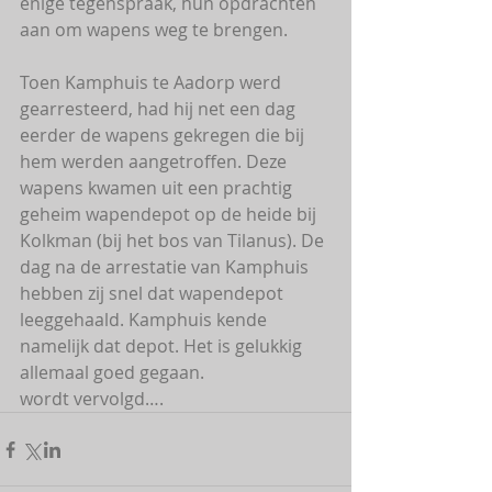
enige tegenspraak, hun opdrachten 
aan om wapens weg te brengen.
Toen Kamphuis te Aadorp werd 
gearresteerd, had hij net een dag 
eerder de wapens gekregen die bij 
hem werden aangetroffen. Deze 
wapens kwamen uit een prachtig 
geheim wapendepot op de heide bij 
Kolkman (bij het bos van Tilanus). De 
dag na de arrestatie van Kamphuis 
hebben zij snel dat wapendepot 
leeggehaald. Kamphuis kende 
namelijk dat depot. Het is gelukkig 
allemaal goed gegaan.
wordt vervolgd….