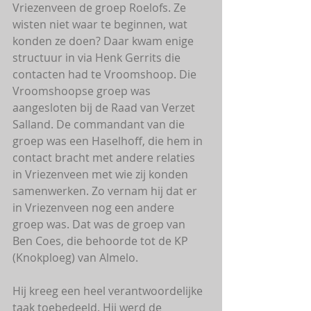
Vriezenveen de groep Roelofs. Ze 
wisten niet waar te beginnen, wat 
konden ze doen? Daar kwam enige 
structuur in via Henk Gerrits die 
contacten had te Vroomshoop. Die 
Vroomshoopse groep was 
aangesloten bij de Raad van Verzet 
Salland. De commandant van die 
groep was een Haselhoff, die hem in 
contact bracht met andere relaties 
in Vriezenveen met wie zij konden 
samenwerken. Zo vernam hij dat er 
in Vriezenveen nog een andere 
groep was. Dat was de groep van 
Ben Coes, die behoorde tot de KP 
(Knokploeg) van Almelo.
Hij kreeg een heel verantwoordelijke 
taak toebedeeld. Hij werd de 