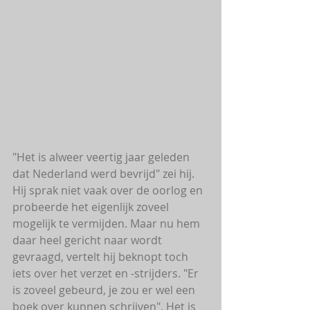
"Het is alweer veertig jaar geleden 
dat Nederland werd bevrijd" zei hij. 
Hij sprak niet vaak over de oorlog en 
probeerde het eigenlijk zoveel 
mogelijk te vermijden. Maar nu hem 
daar heel gericht naar wordt 
gevraagd, vertelt hij beknopt toch 
iets over het verzet en -strijders. "Er 
is zoveel gebeurd, je zou er wel een 
boek over kunnen schrijven". Het is 