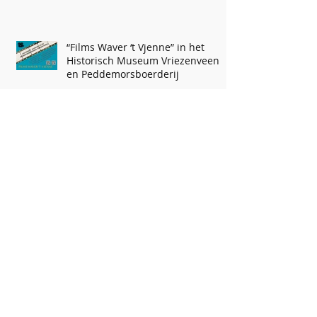
“Films Waver ‘t Vjenne” in het
Historisch Museum Vriezenveen
en Peddemorsboerderij
Thea Kroeze komt verhalen
vertellen
Kunst & Kitsch taxatie dag bij
Historisch Museum Vriezenveen
75 jaar ZOMERPROGRAMMA