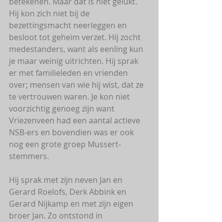
betekenen. Maar dat is niet gelukt.
Hij kon zich niet bij de 
bezettingsmacht neerleggen en 
besloot tot geheim verzet. Hij zocht 
medestanders, want als eenling kun 
je maar weinig uitrichten. Hij sprak 
er met familieleden en vrienden 
over; mensen van wie hij wist, dat ze 
te vertrouwen waren. Je kon niet 
voorzichtig genoeg zijn want 
Vriezenveen had een aantal actieve 
NSB-ers en bovendien was er ook 
nog een grote groep Mussert-
stemmers.
Hij sprak met zijn neven Jan en 
Gerard Roelofs, Derk Abbink en 
Gerard Nijkamp en met zijn eigen 
broer Jan. Zo ontstond in 