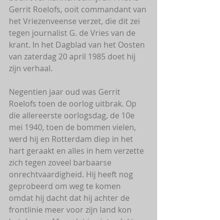
Gerrit Roelofs, ooit commandant van 
het Vriezenveense verzet, die dit zei 
tegen journalist G. de Vries van de 
krant. In het Dagblad van het Oosten 
van zaterdag 20 april 1985 doet hij 
zijn verhaal. 
Negentien jaar oud was Gerrit 
Roelofs toen de oorlog uitbrak. Op 
die allereerste oorlogsdag, de 10e 
mei 1940, toen de bommen vielen, 
werd hij en Rotterdam diep in het 
hart geraakt en alles in hem verzette 
zich tegen zoveel barbaarse 
onrechtvaardigheid. Hij heeft nog 
geprobeerd om weg te komen 
omdat hij dacht dat hij achter de 
frontlinie meer voor zijn land kon 