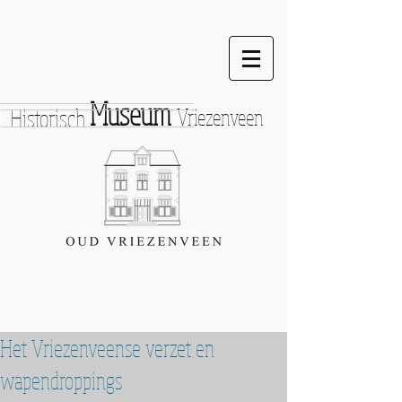
Museum
Historisch
Vriezenveen
Het Vriezenveense verzet en
wapendroppings