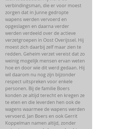
verbindingsman, die er voor moest 
zorgen dat in Junne gedropte 
wapens werden vervoerd en 
opgeslagen en daarna verder 
werden verdeeld over de actieve 
verzetgroepen in Oost Overijssel. Hij 
moest zich daarbij zelf maar zien te 
redden. Geheim verzet vereist dat zo 
weinig mogelijk mensen ervan weten 
hoe en door wie dit werd gedaan. Hij 
wil daarom nu nog zijn bijzonder 
respect uitspreken voor enkele 
personen. Bij de familie Boers 
konden ze altijd terecht en kregen ze 
te eten en die leverden hen ook de 
wagens waarmee de wapens werden 
vervoerd. Jan Boers en ook Gerrit 
Koppelman namen altijd, zonder 