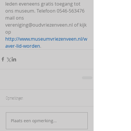
leden eveneens gratis toegang tot 
ons museum. Telefoon 0546-563476 
mail ons 
vereniging@oudvriezenveen.nl of kijk 
op 
http://www.museumvriezenveen.nl/w
aver-lid-worden
.
Opmerkingen
Plaats een opmerking...