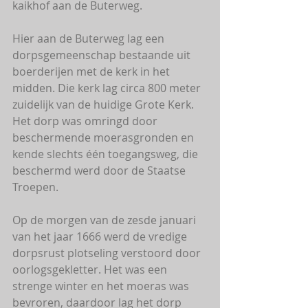
kaikhof aan de Buterweg.
Hier aan de Buterweg lag een 
dorpsgemeenschap bestaande uit 
boerderijen met de kerk in het 
midden. Die kerk lag circa 800 meter 
zuidelijk van de huidige Grote Kerk. 
Het dorp was omringd door 
beschermende moerasgronden en 
kende slechts één toegangsweg, die 
beschermd werd door de Staatse 
Troepen.
Op de morgen van de zesde januari 
van het jaar 1666 werd de vredige 
dorpsrust plotseling verstoord door 
oorlogsgekletter. Het was een 
strenge winter en het moeras was 
bevroren, daardoor lag het dorp 