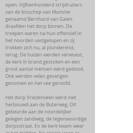
open. Vijftienhonderd strijdruiters 
van de bisschop van Munster 
genaamd Bernhard van Galen 
draafden het dorp binnen. De 
troepen waren na hun offensief in 
het noorden vastgelopen en zij 
trokken zich nu, al plunderend, 
terug. De huizen werden verwoest, 
de kerk in brand gestoken en een 
groot aantal mensen werd gedood. 
Ook werden velen gevangen 
genomen en het vee geroofd.
Het dorp Vriezenveen werd niet 
herbouwd aan de Buterweg. Dit 
gebeurde aan de noordelijker 
gelegen zandweg, de tegenwoordige 
dorpsstraat. En de kerk kwam weer 
in het midden. Na enkele jaren er 