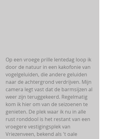
Op een vroege prille lentedag loop ik 
door de natuur in een kakofonie van 
vogelgeluiden, die andere geluiden 
naar de achtergrond verdrijven. Mijn 
camera legt vast dat de barmsijzen al 
weer zijn teruggekeerd. Regelmatig 
kom ik hier om van de seizoenen te 
genieten. De plek waar ik nu in alle 
rust ronddool is het restant van een 
vroegere vestigingsplek van 
Vriezenveen, bekend als 't oale 