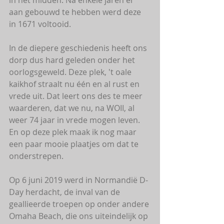
aan gebouwd te hebben werd deze 
in 1671 voltooid.
In de diepere geschiedenis heeft ons 
dorp dus hard geleden onder het 
oorlogsgeweld. Deze plek, 't oale 
kaikhof straalt nu één en al rust en 
vrede uit. Dat leert ons des te meer 
waarderen, dat we nu, na WOII, al 
weer 74 jaar in vrede mogen leven. 
En op deze plek maak ik nog maar 
een paar mooie plaatjes om dat te 
onderstrepen.
Op 6 juni 2019 werd in Normandië D-
Day herdacht, de inval van de 
geallieerde troepen op onder andere 
Omaha Beach, die ons uiteindelijk op 