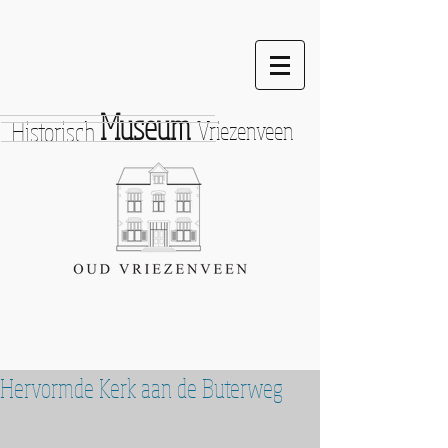
Museum
Historisch
Vriezenveen
Hervormde Kerk aan de Buterweg