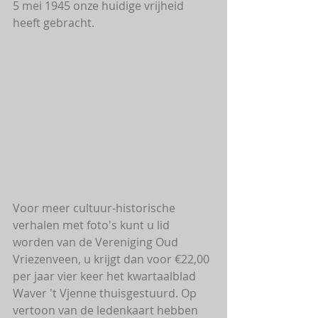
5 mei 1945 onze huidige vrijheid 
heeft gebracht.
Voor meer cultuur-historische 
verhalen met foto's kunt u lid 
worden van de Vereniging Oud 
Vriezenveen, u krijgt dan voor €22,00 
per jaar vier keer het kwartaalblad 
Waver 't Vjenne thuisgestuurd. Op 
vertoon van de ledenkaart hebben 