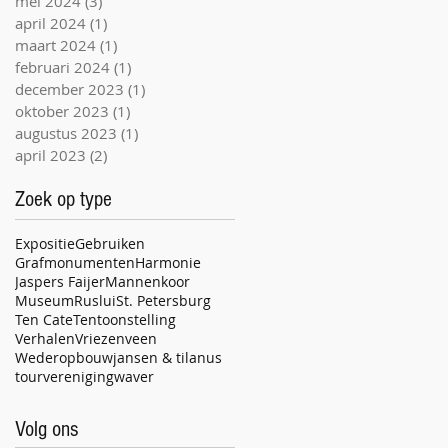
mei 2024
(3)
3 posts
april 2024
(1)
1 post
maart 2024
(1)
1 post
februari 2024
(1)
1 post
december 2023
(1)
1 post
oktober 2023
(1)
1 post
augustus 2023
(1)
1 post
april 2023
(2)
2 posts
Zoek op type
Expositie
Gebruiken
Grafmonumenten
Harmonie
Jaspers Faijer
Mannenkoor
Museum
Ruslui
St. Petersburg
Ten Cate
Tentoonstelling
Verhalen
Vriezenveen
Wederopbouw
jansen & tilanus
tour
vereniging
waver
Volg ons