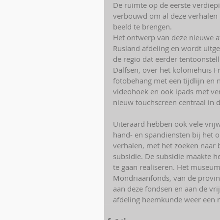
De ruimte op de eerste verdiep
verbouwd om al deze verhalen 
beeld te brengen.
Het ontwerp van deze nieuwe af
Rusland afdeling en wordt uitg
de regio dat eerder tentoonstell
Dalfsen, over het koloniehuis 
fotobehang met een tijdlijn en
videohoek en ook ipads met ve
nieuw touchscreen centraal in d
Uiteraard hebben ook vele vrij
hand- en spandiensten bij het 
verhalen, met het zoeken naar bi
subsidie. De subsidie maakte h
te gaan realiseren. Het museum
Mondriaanfonds, van de provinc
aan deze fondsen en aan de vri
afdeling heemkunde weer een mo