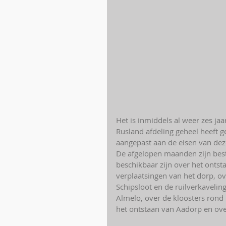
Het is inmiddels al weer zes ja
Rusland afdeling geheel heeft 
aangepast aan de eisen van deze
De afgelopen maanden zijn best
beschikbaar zijn over het ontst
verplaatsingen van het dorp, ov
Schipsloot en de ruilverkaveling
Almelo, over de kloosters rond h
het ontstaan van Aadorp en ov