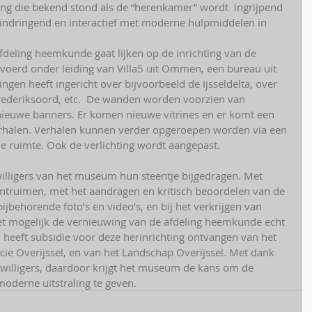
ing die bekend stond als de “herenkamer” wordt  ingrijpend 
indringend en interactief met moderne hulpmiddelen in 
deling heemkunde gaat lijken op de inrichting van de 
evoerd onder leiding van Villa5 uit Ommen, een bureau uit 
ingen heeft ingericht over bijvoorbeeld de Ijsseldelta, over 
Frederiksoord, etc.  De wanden worden voorzien van 
 nieuwe banners. Er komen nieuwe vitrines en er komt een 
rhalen. Verhalen kunnen verder opgeroepen worden via een 
e ruimte. Ook de verlichting wordt aangepast.
willigers van het museum hun steentje bijgedragen. Met 
ontruimen, met het aandragen en kritisch beoordelen van de 
jbehorende foto’s en video’s, en bij het verkrijgen van 
et mogelijk de vernieuwing van de afdeling heemkunde echt 
 heeft subsidie voor deze herinrichting ontvangen van het 
ie Overijssel, en van het Landschap Overijssel. Met dank 
jwilligers, daardoor krijgt het museum de kans om de 
derne uitstraling te geven.