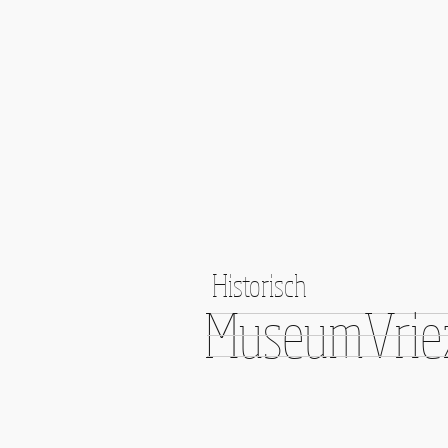
Historisch
MuseumVrie