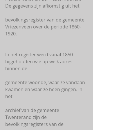
De gegevens zijn afkomstig uit het
bevolkingsregister van de gemeente 
Vriezenveen over de periode 1860-
1920.
In het register werd vanaf 1850 
bijgehouden wie op welk adres 
binnen de
gemeente woonde, waar ze vandaan 
kwamen en waar ze heen gingen. In 
het
archief van de gemeente 
Twenterand zijn de 
bevolkingsregisters van de