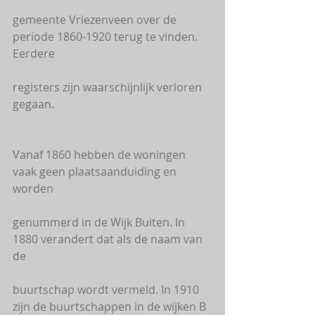
gemeente Vriezenveen over de 
periode 1860-1920 terug te vinden. 
Eerdere
registers zijn waarschijnlijk verloren 
gegaan.
Vanaf 1860 hebben de woningen 
vaak geen plaatsaanduiding en 
worden
genummerd in de Wijk Buiten. In 
1880 verandert dat als de naam van 
de
buurtschap wordt vermeld. In 1910 
zijn de buurtschappen in de wijken B 