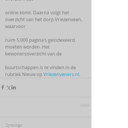
online komt. Daarna volgt het 
overzicht van het dorp Vriezenveen, 
waarvoor
ruim 5.000 pagina’s geïndexeerd 
moeten worden. Het 
bewonersoverzicht van de
buurtschappen is te vinden in de 
rubriek Nieuw op 
Vriezenveners.nl
. 
Opmerkingen