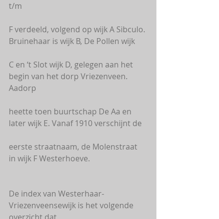
t/m
F verdeeld, volgend op wijk A Sibculo. 
Bruinehaar is wijk B, De Pollen wijk
C en ‘t Slot wijk D, gelegen aan het 
begin van het dorp Vriezenveen. 
Aadorp
heette toen buurtschap De Aa en 
later wijk E. Vanaf 1910 verschijnt de
eerste straatnaam, de Molenstraat 
in wijk F Westerhoeve.
De index van Westerhaar-
Vriezenveensewijk is het volgende 
overzicht dat