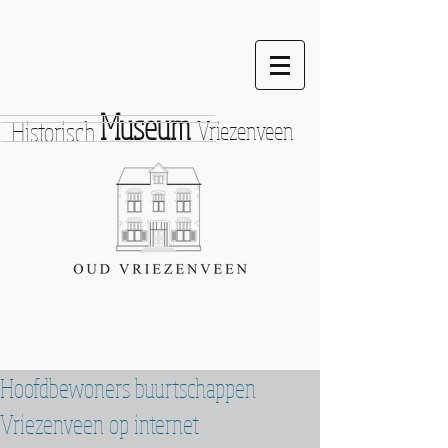
Museum
Historisch
Vriezenveen
Hoofdbewoners buurtschappen
Vriezenveen op internet