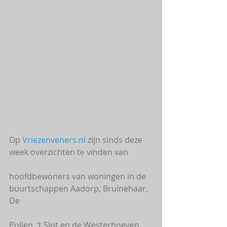
Op 
Vriezenveners.nl
 zijn sinds deze 
week overzichten te vinden van
hoofdbewoners van woningen in de 
buurtschappen Aadorp, Bruinehaar, 
De
Pollen, ‘t Slot en de Westerhoeven. 