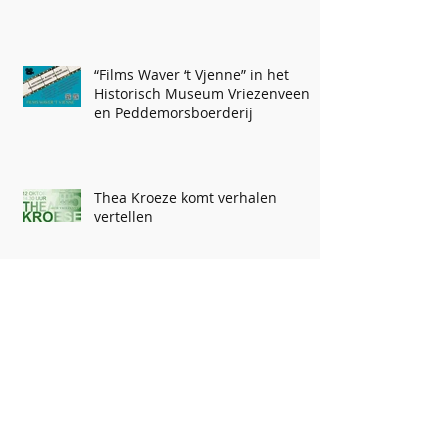
“Films Waver ‘t Vjenne” in het
Historisch Museum Vriezenveen
en Peddemorsboerderij
Thea Kroeze komt verhalen
vertellen
Kunst & Kitsch taxatie dag bij
Historisch Museum Vriezenveen
75 jaar ZOMERPROGRAMMA