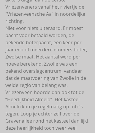
Vriezenveners vanaf het riviertje de 
“Vriezenveensche Aa” in noordelijke 
richting.
Niet voor niets uiteraard. Er moest 
pacht voor betaald worden, de 
bekende boterpacht, een keer per 
jaar een of meerdere emmers boter, 
Zwolse maat. Het aantal werd per 
hoeve berekend. Zwolle was een 
bekend overslagcentrum, vandaar 
dat de maatvoering van Zwolle in de 
weide regio van belang was.
Vriezenveen hoorde dan ook tot de 
“Heerlijkheid Almelo”. Het kasteel 
Almelo kom je regelmatig op foto’s 
tegen. Loop je echter zelf over de 
Gravenallee rond het kasteel dan lijkt 
deze heerlijkheid toch weer veel 