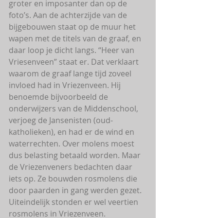
groter en imposanter dan op de 
foto’s. Aan de achterzijde van de 
bijgebouwen staat op de muur het 
wapen met de titels van de graaf, en 
daar loop je dicht langs. “Heer van 
Vriesenveen” staat er. Dat verklaart 
waarom de graaf lange tijd zoveel 
invloed had in Vriezenveen. Hij 
benoemde bijvoorbeeld de 
onderwijzers van de Middenschool, 
verjoeg de Jansenisten (oud-
katholieken), en had er de wind en 
waterrechten. Over molens moest 
dus belasting betaald worden. Maar 
de Vriezenveners bedachten daar 
iets op. Ze bouwden rosmolens die 
door paarden in gang werden gezet. 
Uiteindelijk stonden er wel veertien 
rosmolens in Vriezenveen.