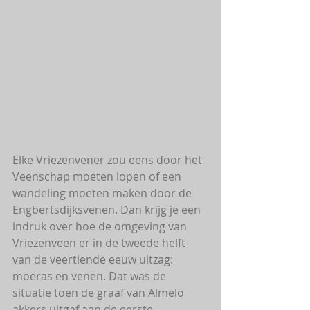
Elke Vriezenvener zou eens door het 
Veenschap moeten lopen of een 
wandeling moeten maken door de 
Engbertsdijksvenen. Dan krijg je een 
indruk over hoe de omgeving van 
Vriezenveen er in de tweede helft 
van de veertiende eeuw uitzag: 
moeras en venen. Dat was de 
situatie toen de graaf van Almelo 
akkers uitgaf aan de eerste 