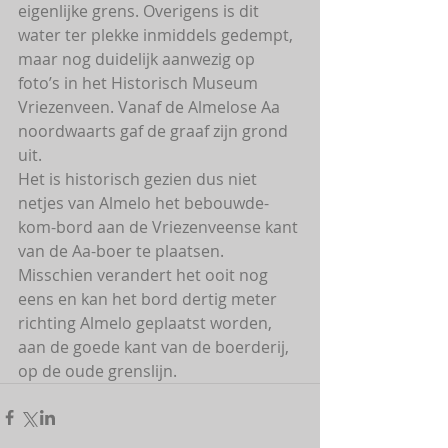
eigenlijke grens. Overigens is dit 
water ter plekke inmiddels gedempt, 
maar nog duidelijk aanwezig op 
foto’s in het Historisch Museum 
Vriezenveen. Vanaf de Almelose Aa 
noordwaarts gaf de graaf zijn grond 
uit.
Het is historisch gezien dus niet 
netjes van Almelo het bebouwde-
kom-bord aan de Vriezenveense kant 
van de Aa-boer te plaatsen. 
Misschien verandert het ooit nog 
eens en kan het bord dertig meter 
richting Almelo geplaatst worden, 
aan de goede kant van de boerderij, 
op de oude grenslijn.