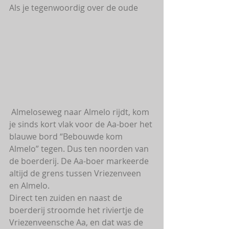
Als je tegenwoordig over de oude
 Almeloseweg naar Almelo rijdt, kom 
je sinds kort vlak voor de Aa-boer het 
blauwe bord “Bebouwde kom 
Almelo” tegen. Dus ten noorden van 
de boerderij. De Aa-boer markeerde 
altijd de grens tussen Vriezenveen 
en Almelo.
Direct ten zuiden en naast de 
boerderij stroomde het riviertje de 
Vriezenveensche Aa, en dat was de 