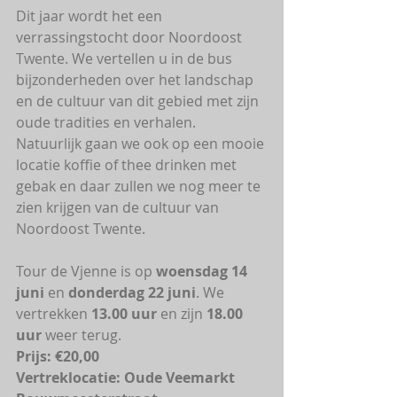
Dit jaar wordt het een 
verrassingstocht door Noordoost 
Twente. We vertellen u in de bus 
bijzonderheden over het landschap 
en de cultuur van dit gebied met zijn 
oude tradities en verhalen.  
Natuurlijk gaan we ook op een mooie 
locatie koffie of thee drinken met 
gebak en daar zullen we nog meer te 
zien krijgen van de cultuur van 
Noordoost Twente.
Tour de Vjenne is op 
woensdag 14 
juni
 en 
donderdag 22 juni
. We 
vertrekken 
13.00 uur 
en zijn 
18.00 
uur
 weer terug.
Prijs: €20,00  
Vertreklocatie: Oude Veemarkt 