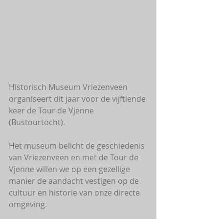
Historisch Museum Vriezenveen 
organiseert dit jaar voor de vijftiende 
keer de Tour de Vjenne 
(Bustourtocht).
Het museum belicht de geschiedenis 
van Vriezenveen en met de Tour de 
Vjenne willen we op een gezellige 
manier de aandacht vestigen op de 
cultuur en historie van onze directe 
omgeving.