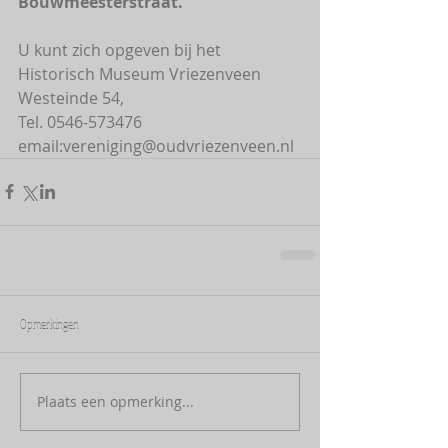
Bouwmeesterstraat. 
U kunt zich opgeven bij het 
Historisch Museum Vriezenveen 
Westeinde 54,  
Tel. 0546-573476 
email:vereniging@oudvriezenveen.nl
Opmerkingen
Plaats een opmerking...