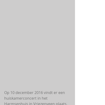
Op 10 december 2016 vindt er een 
huiskamerconcert in het 
Harmsenhuis in Vriezenveen plaats, 