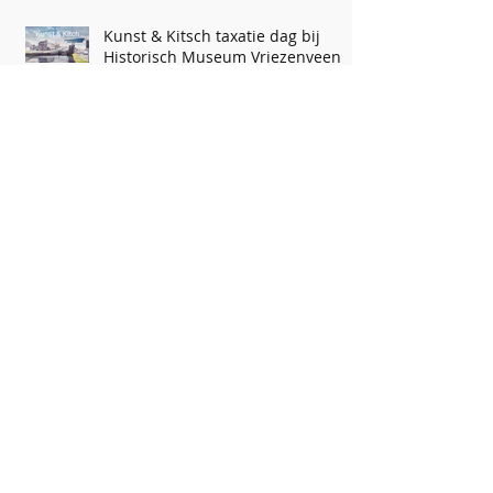
Kunst & Kitsch taxatie dag bij
Historisch Museum Vriezenveen
75 jaar ZOMERPROGRAMMA
Archief
augustus 2025
(1)
1 post
december 2024
(1)
1 post
september 2024
(2)
2 posts
juli 2024
(1)
1 post
mei 2024
(3)
3 posts
april 2024
(1)
1 post
maart 2024
(1)
1 post