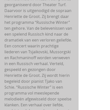
georganiseerd door Theater Turf. 
Daarvoor is uitgenodigd de sopraan 
Henriette de Groot. Zij brengt daar 
het programma “Russische Winter” 
ten gehore. Van de belevenissen van 
een spelend Russisch kind naar de 
dramatiek van een verloren geliefde.
Een concert waarin prachtige 
liederen van Tsjaikovski, Mussorgski 
en Rachmaninoff worden verweven 
in een Russisch verhaal. Verteld, 
gespeeld en gezongen door 
Henriette de Groot. Zij wordt hierin 
begeleid door pianist Tjako van 
Schie. “Russische Winter” is een 
programma vol meeslepende 
melodieën afgewisseld door speelse 
klanken. Een verhaal over liefde, 