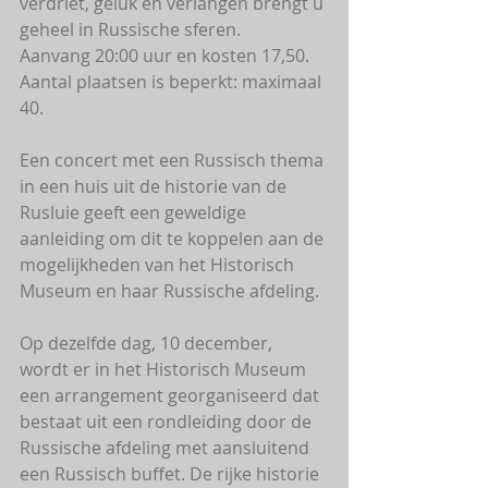
verdriet, geluk en verlangen brengt u 
geheel in Russische sferen.
Aanvang 20:00 uur en kosten 17,50. 
Aantal plaatsen is beperkt: maximaal 
40.
Een concert met een Russisch thema 
in een huis uit de historie van de 
Rusluie geeft een geweldige 
aanleiding om dit te koppelen aan de 
mogelijkheden van het Historisch 
Museum en haar Russische afdeling.
Op dezelfde dag, 10 december, 
wordt er in het Historisch Museum 
een arrangement georganiseerd dat 
bestaat uit een rondleiding door de 
Russische afdeling met aansluitend 
een Russisch buffet. De rijke historie 