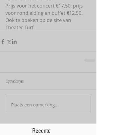
Prijs voor het concert €17,50; prijs 
voor rondleiding en buffet €12,50. 
Ook te boeken op de site van 
Theater Turf. 
Opmerkingen
Plaats een opmerking...
Recente