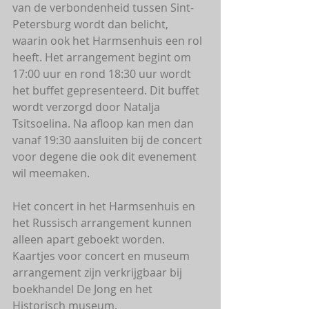
van de verbondenheid tussen Sint-
Petersburg wordt dan belicht, 
waarin ook het Harmsenhuis een rol 
heeft. Het arrangement begint om 
17:00 uur en rond 18:30 uur wordt 
het buffet gepresenteerd. Dit buffet 
wordt verzorgd door Natalja 
Tsitsoelina. Na afloop kan men dan 
vanaf 19:30 aansluiten bij de concert 
voor degene die ook dit evenement 
wil meemaken.
Het concert in het Harmsenhuis en 
het Russisch arrangement kunnen 
alleen apart geboekt worden. 
Kaartjes voor concert en museum 
arrangement zijn verkrijgbaar bij 
boekhandel De Jong en het 
Historisch museum.