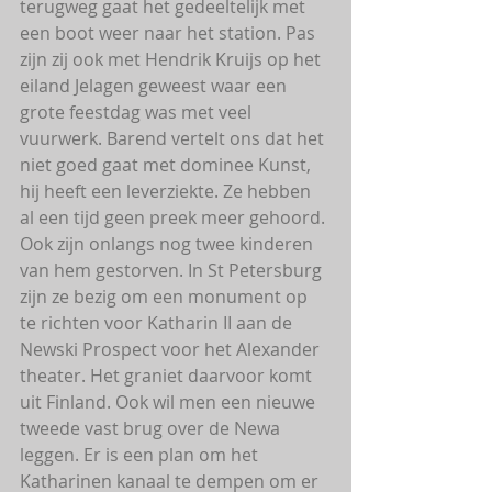
terugweg gaat het gedeeltelijk met 
een boot weer naar het station. Pas 
zijn zij ook met Hendrik Kruijs op het 
eiland Jelagen geweest waar een 
grote feestdag was met veel 
vuurwerk. Barend vertelt ons dat het 
niet goed gaat met dominee Kunst, 
hij heeft een leverziekte. Ze hebben 
al een tijd geen preek meer gehoord. 
Ook zijn onlangs nog twee kinderen 
van hem gestorven. In St Petersburg 
zijn ze bezig om een monument op 
te richten voor Katharin II aan de 
Newski Prospect voor het Alexander 
theater. Het graniet daarvoor komt 
uit Finland. Ook wil men een nieuwe 
tweede vast brug over de Newa 
leggen. Er is een plan om het 
Katharinen kanaal te dempen om er 