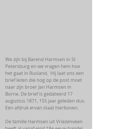
We zijn bij Barend Harmsen in St 
Petersburg en we vragen hem hoe 
het gaat in Rusland.  Hij laat ons een 
brief lezen die nog op de post moet 
naar zijn broer Jan Harmsen in 
Borne. De brief is gedateerd 17 
augustus 1871, 155 jaar geleden dus. 
Een afdruk ervan staat hierboven.
De familie Harmsen uit Vriezenveen 
heeft al vanaf eind 18e eeuw handel 