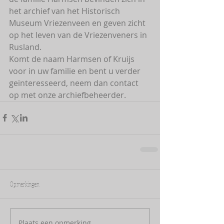
het archief van het Historisch 
Museum Vriezenveen en geven zicht 
op het leven van de Vriezenveners in 
Rusland.
Komt de naam Harmsen of Kruijs 
voor in uw familie en bent u verder 
geïnteresseerd, neem dan contact 
op met onze archiefbeheerder.
Opmerkingen
Plaats een opmerking...