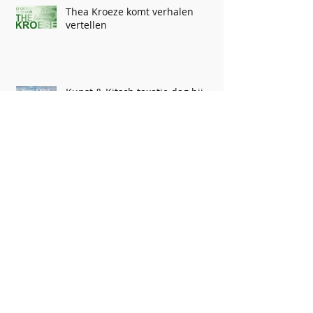
Thea Kroeze komt verhalen
vertellen
Kunst & Kitsch taxatie dag bij
Historisch Museum Vriezenveen
75 jaar ZOMERPROGRAMMA
Archief
augustus 2025
(1)
1 post
december 2024
(1)
1 post
september 2024
(2)
2 posts