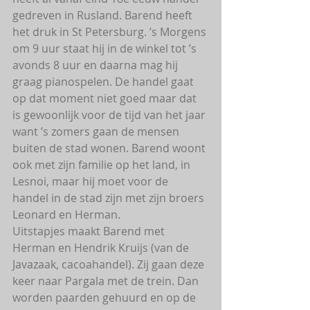
gedreven in Rusland. Barend heeft 
het druk in St Petersburg. ’s Morgens 
om 9 uur staat hij in de winkel tot ’s 
avonds 8 uur en daarna mag hij 
graag pianospelen. De handel gaat 
op dat moment niet goed maar dat 
is gewoonlijk voor de tijd van het jaar 
want ’s zomers gaan de mensen 
buiten de stad wonen. Barend woont 
ook met zijn familie op het land, in 
Lesnoi, maar hij moet voor de 
handel in de stad zijn met zijn broers 
Leonard en Herman.
Uitstapjes maakt Barend met 
Herman en Hendrik Kruijs (van de 
Javazaak, cacoahandel). Zij gaan deze 
keer naar Pargala met de trein. Dan 
worden paarden gehuurd en op de 