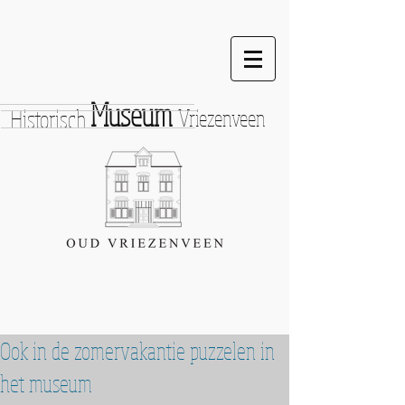
Museum
Historisch
Vriezenveen
Ook in de zomervakantie puzzelen in
het museum