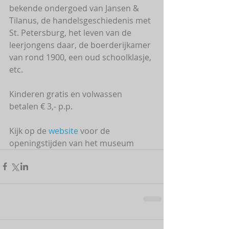
bekende ondergoed van Jansen & 
Tilanus, de handelsgeschiedenis met 
St. Petersburg, het leven van de 
leerjongens daar, de boerderijkamer 
van rond 1900, een oud schoolklasje, 
etc.
Kinderen gratis en volwassen 
betalen € 3,- p.p.
Kijk op de 
website
 voor de 
openingstijden van het museum