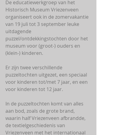
De educatiewerkgroep van het 
Historisch Museum Vriezenveen 
organiseert ook in de zomervakantie 
van 19 juli tot 3 september leuke 
uitdagende 
puzzel/ontdekkingstochten door het 
museum voor (groot-) ouders en 
(klein-) kinderen. 
Er zijn twee verschillende 
puzzeltochten uitgezet, een speciaal 
voor kinderen tot/met 7 jaar, en een  
voor kinderen tot 12 jaar.
In de puzzeltochten komt van alles 
aan bod, zoals de grote brand, 
waarin half Vriezenveen afbrandde, 
de textielgeschiedenis van 
Vriezenveen met het internationaal 