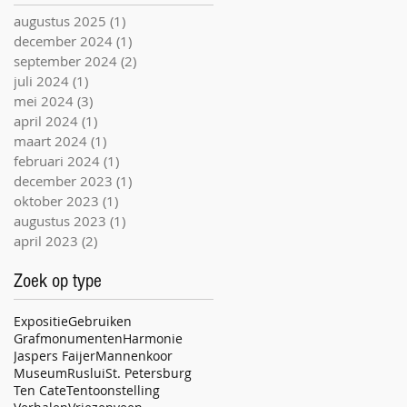
augustus 2025
(1)
1 post
december 2024
(1)
1 post
september 2024
(2)
2 posts
juli 2024
(1)
1 post
mei 2024
(3)
3 posts
april 2024
(1)
1 post
maart 2024
(1)
1 post
februari 2024
(1)
1 post
december 2023
(1)
1 post
oktober 2023
(1)
1 post
augustus 2023
(1)
1 post
april 2023
(2)
2 posts
Zoek op type
Expositie
Gebruiken
Grafmonumenten
Harmonie
Jaspers Faijer
Mannenkoor
Museum
Ruslui
St. Petersburg
Ten Cate
Tentoonstelling