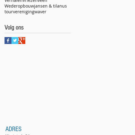
Verhalen
Vriezenveen
Wederopbouw
jansen & tilanus
tour
vereniging
waver
Volg ons
ADRES