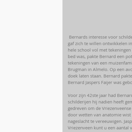
 Bernards interesse voor schilderen werd gewekt door zijn zoon Jan, die de wens te kennen 
gaf zich te willen ontwikkelen i
hele school vol met tekeningen 
bed was, pakte Bernard een pot
tekeningen van een muizenfamili
Brugman in Almelo. Op een avon
doek laten staan. Bernard pakte
Bernard Jaspers Faijer was gebo
Voor zijn 42ste jaar had Bernar
schilderijen hij nadien heeft ge
gedreven om de Vriezenveense h
door wetten van anatomie wist 
nageslacht te vereeuwigen. Jasp
Vriezenveen kunt u een aantal va