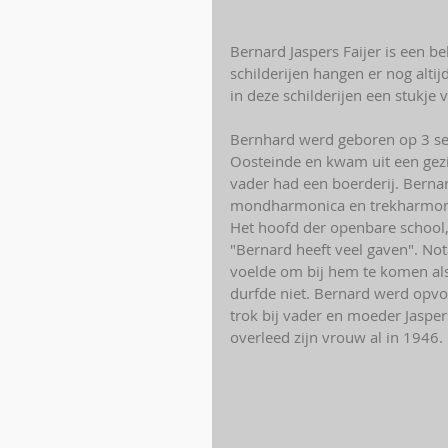
Bernard Jaspers Faijer is een b
schilderijen hangen er nog altijd
in deze schilderijen een stukje
Bernhard werd geboren op 3 sep
Oosteinde en kwam uit een gezi
vader had een boerderij. Berna
mondharmonica en trekharmonica
Het hoofd der openbare school,
"Bernard heeft veel gaven". No
voelde om bij hem te komen als 
durfde niet. Bernard werd opvo
trok bij vader en moeder Jasper
overleed zijn vrouw al in 1946. 