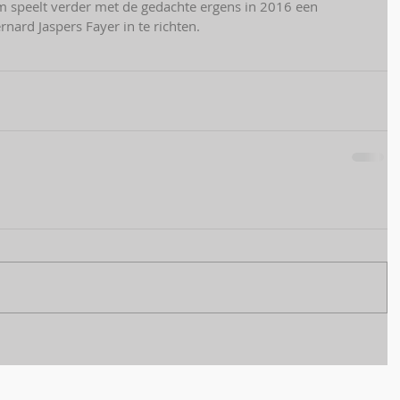
m speelt verder met de gedachte ergens in 2016 een 
rnard Jaspers Fayer in te richten.