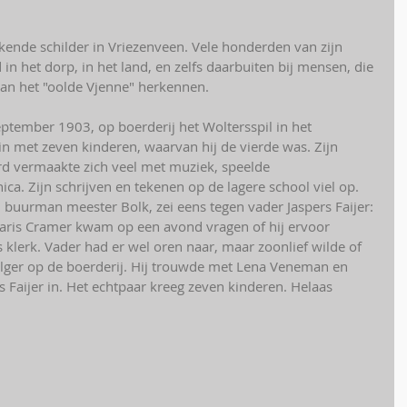
ekende schilder in Vriezenveen. Vele honderden van zijn 
 in het dorp, in het land, en zelfs daarbuiten bij mensen, die 
 van het "oolde Vjenne" herkennen. 
tember 1903, op boerderij het Woltersspil in het 
n met zeven kinderen, waarvan hij de vierde was. Zijn 
rd vermaakte zich veel met muziek, speelde 
. Zijn schrijven en tekenen op de lagere school viel op. 
 buurman meester Bolk, zei eens tegen vader Jaspers Faijer: 
taris Cramer kwam op een avond vragen of hij ervoor 
klerk. Vader had er wel oren naar, maar zoonlief wilde of 
lger op de boerderij. Hij trouwde met Lena Veneman en 
s Faijer in. Het echtpaar kreeg zeven kinderen. Helaas 