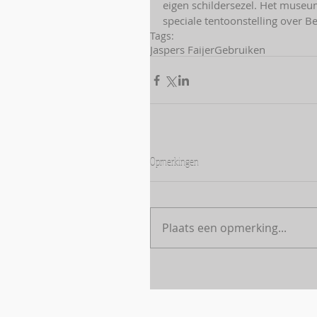
eigen schildersezel. Het museu
speciale tentoonstelling over Be
Tags:
Jaspers Faijer
Gebruiken
Opmerkingen
Plaats een opmerking...