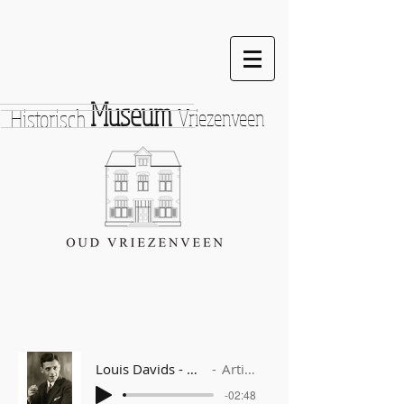
Museum
Historisch
Vriezenveen
Louis Davids - De Voetbalmatch
Artist Name
-02:48