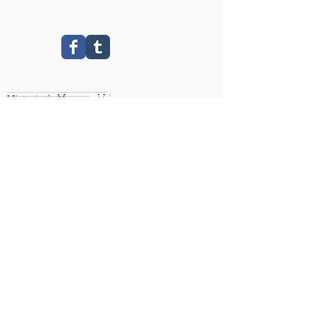
Historisch
MuseumVriezenveen
OPENINGSTIJDEN
Dinsdag t/m vrijdag
10:00-17:00
Maandag en zaterdag
Op afspraak
ADRES
Westeinde 54,
7671 CD Vriezenveen
info@museumvriezenveen.nl
Tel:
0546 - 563476