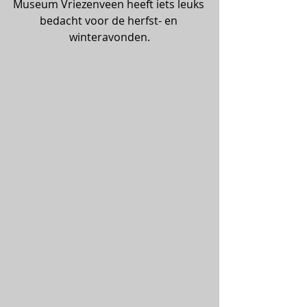
Museum Vriezenveen heeft iets leuks 
bedacht voor de herfst- en 
winteravonden.