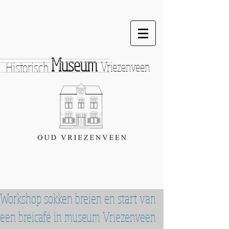
Museum
Historisch
Vriezenveen
Workshop sokken breien en start van
een breicafé in museum Vriezenveen