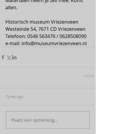
Materialen neem je zelf mee. Komt 
allen.
Historisch museum Vriezenveen
Westeinde 54, 7671 CD Vriezenveen
Telefoon: 0546 563476 / 0628508090
e-mail: 
info@museumvriezenveen.nl
Opmerkingen
Plaats een opmerking...