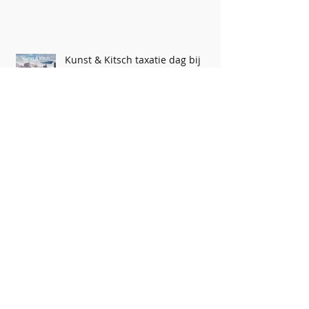
Kunst & Kitsch taxatie dag bij
Historisch Museum Vriezenveen
75 jaar ZOMERPROGRAMMA
Archief
augustus 2025
(1)
1 post
december 2024
(1)
1 post
september 2024
(2)
2 posts
juli 2024
(1)
1 post
mei 2024
(3)
3 posts