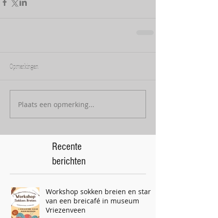
Opmerkingen
Plaats een opmerking...
Recente
berichten
Workshop sokken breien en start
van een breicafé in museum
Vriezenveen